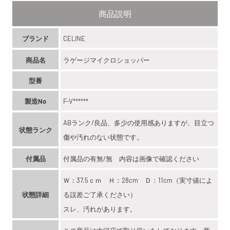
商品説明
ブランド
CELINE
商品名
ラゲージマイクロショッパー
型番
製造No
F-V******
ABランク/良品、多少の使用感ありますが、目立つ
状態ランク
傷や汚れのない状態です。
付属品
付属品の有無/無 内容は画像で確認ください
Ｗ：37.5ｃｍ Ｈ：28cm Ｄ：11cm（実寸値によ
状態詳細
る誤差ご了承ください）
スレ、汚れがあります。