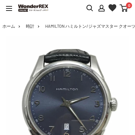
0
WonderREX
Online
ホーム
時計
HAMILTON ハミルトン/ジャズマスター クオーツ/H38