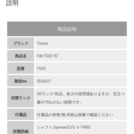
説明
商品説明
ブランド
Titleist
商品名
FW/TSR2 15°
型番
TSR2
製造No
2545817
ABランク/良品、多少の使用感ありますが、目立つ
状態ランク
傷や汚れのない状態です。
付属品
付属品の有無/無 内容は画像で確認ください
シャフト:SpeederEVO Ⅴ FW60
状態詳細